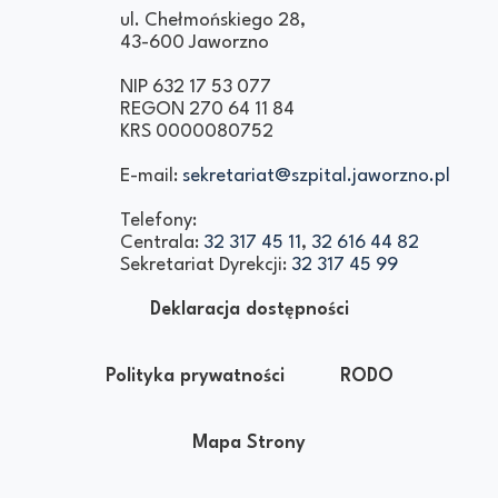
Szpital Wielospecjalistyczny
Samodzielny Publiczny Zakład Opieki
ul. Chełmońskiego 28,
43-600 Jaworzno
w Jaworznie
Zdrowotnej
NIP 632 17 53 077
REGON 270 64 11 84
KRS 0000080752
E-mail:
sekretariat@szpital.jaworzno.pl
Telefony:
Centrala:
32 317 45 11
,
32 616 44 82
Sekretariat Dyrekcji:
32 317 45 99
Deklaracja dostępności
Polityka prywatności
RODO
Mapa Strony