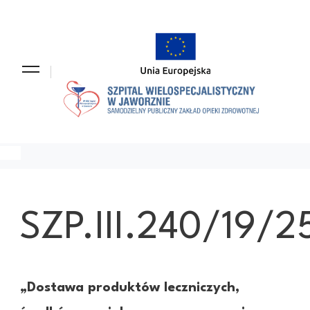
Szpit
Samodz
Wiel
Publicz
w Ja
Zakład
Opieki
Zdrowo
SZP.III.240/19/
„Dostawa produktów leczniczych,