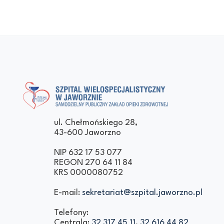
Szpital Wielospecjalistyczny
Samodzielny Publiczny Zakład Opieki
ul. Chełmońskiego 28,
43-600 Jaworzno
w Jaworznie
Zdrowotnej
NIP 632 17 53 077
REGON 270 64 11 84
KRS 0000080752
E-mail:
sekretariat@szpital.jaworzno.pl
Telefony:
Centrala:
32 317 45 11
,
32 616 44 82