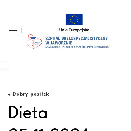
Szpit
Samodz
Wiel
Publicz
w Ja
Zakład
Opieki
Zdrowo
Dobry posiłek
Dieta