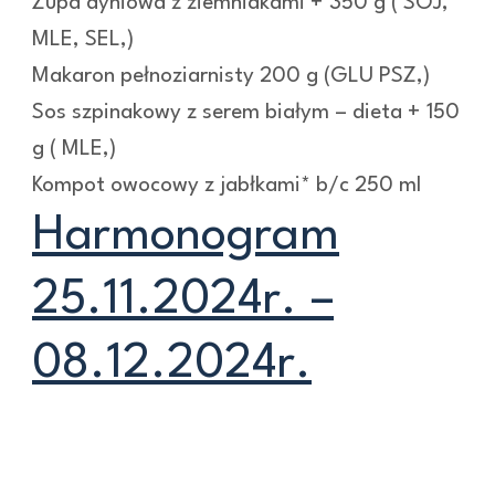
Zupa dyniowa z ziemniakami + 350 g ( SOJ,
MLE, SEL,)
Makaron pełnoziarnisty 200 g (GLU PSZ,)
Sos szpinakowy z serem białym – dieta + 150
g ( MLE,)
Kompot owocowy z jabłkami* b/c 250 ml
Harmonogram
25.11.2024r. –
08.12.2024r.