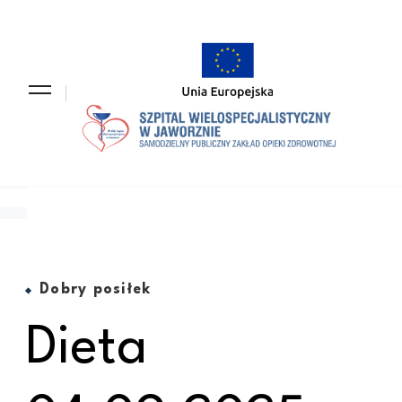
Szpit
Samodz
Wiel
Publicz
w Ja
Zakład
Opieki
Zdrowo
Dobry posiłek
Dieta