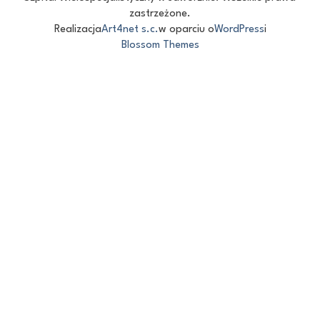
zastrzeżone.
Realizacja
Art4net s.c.
w oparciu o
WordPress
i
Blossom Themes