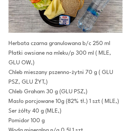
Herbata czarna granulowana b/c 250 ml
Płatki owsiane na mleku/p 300 ml ( MLE,
GLU OW,)
Chleb mieszany pszenno-żytni 70 g ( GLU
PSZ, GLU ŻYT,)
Chleb Graham 30 g (GLU PSZ,)
Masło porcjowane 10g (82% tł.) 1 szt ( MLE,)
Ser żółty 40 g (MLE,)
Pomidor 100 g
Woda mineralna n/g 0,5l 1 szt